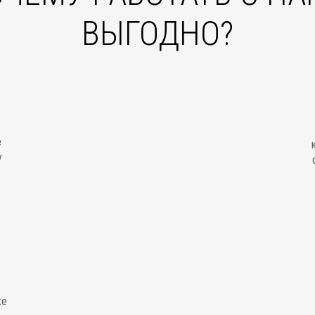
ВЫГОДНО?
е
у
же