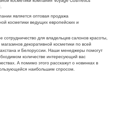
вной косметики компания Voyage Cosmetics
.
пании является оптовая продажа
ной косметики ведущих европейских и
 сотрудничество для владельцев салонов красоты,
и магазинов декоративной косметики по всей
азахстана и Белоруссии. Наши менеджеры помогут
обходимом количестве интересующий вас
ествах. А помимо этого расскажут о новинках в
 пользующейся наибольшим спросом.