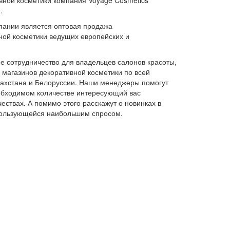
вной косметики компания Voyage Cosmetics
.
пании является оптовая продажа
ной косметики ведущих европейских и
 сотрудничество для владельцев салонов красоты,
и магазинов декоративной косметики по всей
азахстана и Белоруссии. Наши менеджеры помогут
обходимом количестве интересующий вас
ествах. А помимо этого расскажут о новинках в
 пользующейся наибольшим спросом.