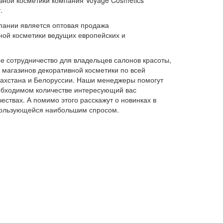
вной косметики компания Voyage Cosmetics
.
пании является оптовая продажа
ной косметики ведущих европейских и
 сотрудничество для владельцев салонов красоты,
и магазинов декоративной косметики по всей
азахстана и Белоруссии. Наши менеджеры помогут
обходимом количестве интересующий вас
ествах. А помимо этого расскажут о новинках в
 пользующейся наибольшим спросом.